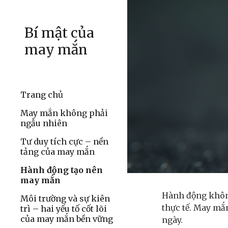
Sk
Bí mật của
may mắn
Trang chủ
May mắn không phải
ngẫu nhiên
Tư duy tích cực – nền
tảng của may mắn
Hành động tạo nên
may mắn
Hành động không 
Môi trường và sự kiên
thực tế. May mắ
trì – hai yếu tố cốt lõi
của may mắn bền vững
ngày.