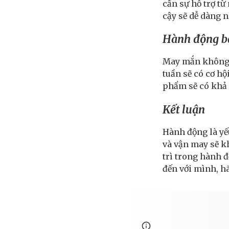
cần sự hỗ trợ từ
cậy sẽ dễ dàng 
Hành động b
May mắn không p
tuần sẽ có cơ h
phẩm sẽ có khả 
Kết luận
Hành động là yế
và vận may sẽ kh
trì trong hành 
đến với mình, h
Google Sites
Report 