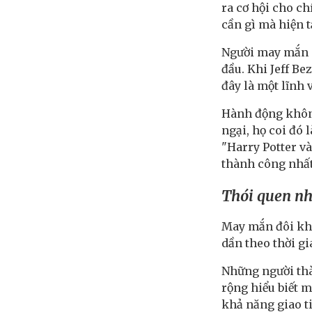
ra cơ hội cho ch
cần gì mà hiện t
Người may mắn c
đầu. Khi Jeff B
đây là một lĩnh 
Hành động không
ngại, họ coi đó l
"Harry Potter v
thành công nhất
Thói quen n
May mắn đôi khi
dần theo thời gi
Những người thà
rộng hiểu biết 
khả năng giao t