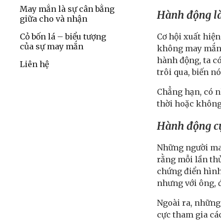
May mắn là sự cân bằng
Hành động là
giữa cho và nhận
Cơ hội xuất hiện
Cỏ bốn lá – biểu tượng
của sự may mắn
không may mắn k
hành động, ta có
Liên hệ
trôi qua, biến n
Chẳng hạn, có n
thời hoặc không 
Hành động cụ
Những người may
rằng mỗi lần th
chứng điển hình
nhưng với ông, 
Ngoài ra, những
cực tham gia cá