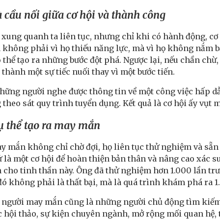
 cầu nối giữa cơ hội và thành công
 xung quanh ta liên tục, nhưng chỉ khi có hành động, cơ
hông phải vì họ thiếu năng lực, mà vì họ không nắm bắt
 thể tạo ra những bước đột phá. Ngược lại, nếu chần chừ,
ó thành một sự tiếc nuối thay vì một bước tiến.
hững người nghe được thông tin về một công việc hấp dẫ
theo sát quy trình tuyển dụng. Kết quả là cơ hội ấy vụt 
 thể tạo ra may mắn
 mắn không chỉ chờ đợi, họ liên tục thử nghiệm và sẵ
ử là một cơ hội để hoàn thiện bản thân và nâng cao xác
 cho tinh thần này. Ông đã thử nghiệm hơn 1.000 lần trư
đó không phải là thất bại, mà là quá trình khám phá ra 
 người may mắn cũng là những người chủ động tìm kiếm 
c hội thảo, sự kiện chuyên ngành, mở rộng mối quan hệ,