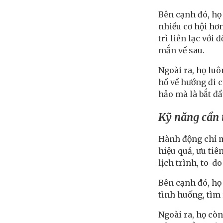
Bên cạnh đó, họ
nhiều cơ hội hơn
trì liên lạc với
mắn về sau.
Ngoài ra, họ luô
hồ về hướng đi 
hảo mà là bắt đ
Kỹ năng cần 
Hành động chỉ m
hiệu quả, ưu ti
lịch trình, to-d
Bên cạnh đó, họ
tình huống, tìm
Ngoài ra, họ cò