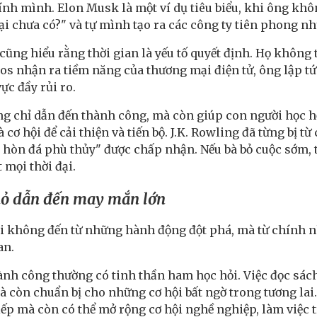
ính mình. Elon Musk là một ví dụ tiêu biểu, khi ông khôn
ại chưa có?" và tự mình tạo ra các công ty tiên phong nh
ũng hiểu rằng thời gian là yếu tố quyết định. Họ không 
ezos nhận ra tiềm năng của thương mại điện tử, ông lập 
vực đầy rủi ro.
 chỉ dẫn đến thành công, mà còn giúp con người học hỏi 
à cơ hội để cải thiện và tiến bộ. J.K. Rowling đã từng bị t
à hòn đá phù thủy" được chấp nhận. Nếu bà bỏ cuộc sớm, 
 mọi thời đại.
hỏ dẫn đến may mắn lớn
 không đến từ những hành động đột phá, mà từ chính n
an.
nh công thường có tinh thần ham học hỏi. Việc đọc sác
mà còn chuẩn bị cho những cơ hội bất ngờ trong tương lai
iếp mà còn có thể mở rộng cơ hội nghề nghiệp, làm việc 