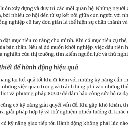
 luôn xây dựng và duy trì các mối quan hệ. Những người
, bởi nhiều cơ hội đến từ sự kết nối giữa con người với 
 đồng nghiệp cũ hay đơn giản là thể hiện sự chân thành 
n đặt mục tiêu rõ ràng cho mình. Khi có mục tiêu cụ thể, 
của bản thân. Nếu ai đó muốn khởi nghiệp, việc đầu tiên
ầu nghiên cứu thị trường, tìm kiếm nguồn lực và thử ng
thiết để hành động hiệu quả
ang lại kết quả tốt khi đi kèm với những kỹ năng cần th
ên những việc quan trọng và tránh lãng phí vào những th
o list và phương pháp 80/20 để đảm bảo công sức bỏ ra đạt 
 cũng có kỹ năng giải quyết vấn đề. Khi gặp khó khăn, th
 ra giải pháp hợp lý và thử nghiệm nhiều hướng đi khác 
n có kỹ năng giao tiếp tốt. Hành động không phải lúc nà