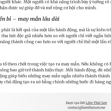
 người khác. Một người có khả năng trình bày ý tưởng rõ 
nhận được sự giúp đỡ và mở rộng cơ hội cho mình.
ền bỉ – may mắn lâu dài
hải là kết quả của một lần hành động, mà là sự kiên trì 
ội thu hút độc giả nhiều hơn so với người chỉ viết ngẫu
năng thành công cao hơn so với người chỉ thử một lần rồ
u tố then chốt trong việc tạo ra may mắn. Nếu không có h
ông bao giờ trở thành hiện thực. Mỗi hành động, dù nhỏ, 
động giúp biến những may mắn ngẫu nhiên thành thành cô
ãy chủ động tạo ra nó bằng chính những bước đi hàng ng
Được tạo bởi
Lâm Thái Sơn
contact@lamthaison.me
abuse